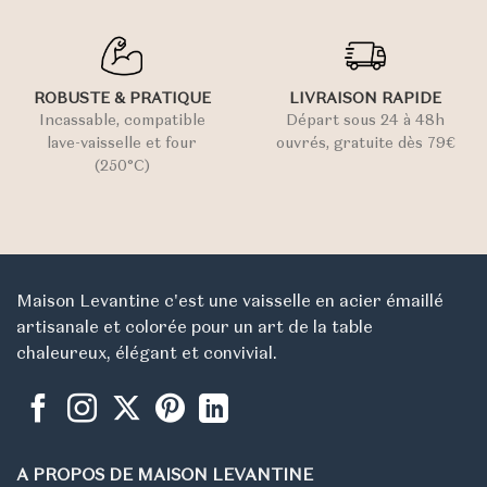
ROBUSTE & PRATIQUE
LIVRAISON RAPIDE
Incassable, compatible
Départ sous 24 à 48h
lave-vaisselle et four
ouvrés, gratuite dès 79€
(250°C)
Maison Levantine c'est une vaisselle en acier émaillé
artisanale et colorée pour un art de la table
chaleureux, élégant et convivial.
A PROPOS DE MAISON LEVANTINE