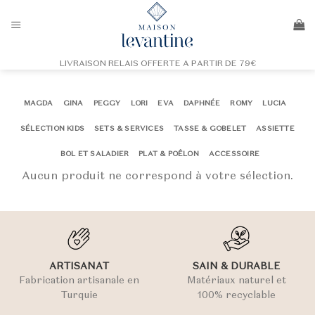
Passer
au
contenu
LIVRAISON RELAIS OFFERTE A PARTIR DE 79€
MAGDA
GINA
PEGGY
LORI
EVA
DAPHNÉE
ROMY
LUCIA
SÉLECTION KIDS
SETS & SERVICES
TASSE & GOBELET
ASSIETTE
BOL ET SALADIER
PLAT & POÊLON
ACCESSOIRE
Aucun produit ne correspond à votre sélection.
ARTISANAT
SAIN & DURABLE
Fabrication artisanale en
Matériaux naturel et
Turquie
100% recyclable