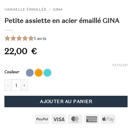
VAISSELLE ÉMAILLÉE
/
GINA
Petite assiette en acier émaillé GINA
1
avis
22,00
€
EFFACER
Couleur
quantité de Petite assiette en acier émaillé GINA
AJOUTER AU PANIER
PayPal
Visa
MasterCard
American
Apple
Express
Pay