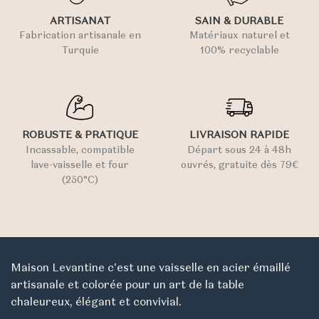
ARTISANAT
SAIN & DURABLE
Fabrication artisanale en
Matériaux naturel et
Turquie
100% recyclable
ROBUSTE & PRATIQUE
LIVRAISON RAPIDE
Incassable, compatible
Départ sous 24 à 48h
lave-vaisselle et four
ouvrés, gratuite dès 79€
(250°C)
Maison Levantine c'est une vaisselle en acier émaillé
artisanale et colorée pour un art de la table
chaleureux, élégant et convivial.