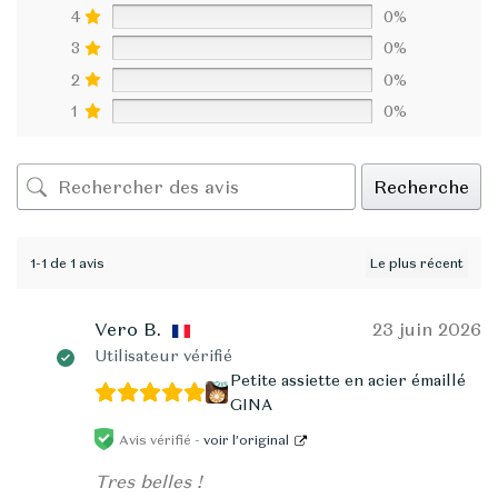
4
0%
3
0%
2
0%
1
0%
Recherche
1-1 de 1 avis
Vero B.
23 juin 2026
Utilisateur vérifié
Petite assiette en acier émaillé
GINA
Avis vérifié -
voir l’original
Tres belles !