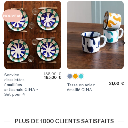
NOUVEAU
188,00
€
Service
Le
Le
Le
165,00
€
d’assiettes
prix
prix
prix
21,00
€
actuel
initial
actuel
émaillées
Tasse en acier
est :
était :
est :
artisanale GINA –
émaillé GINA
109,00 €.
188,00 €.
165,00 €.
Set pour 4
PLUS DE 1000 CLIENTS SATISFAITS