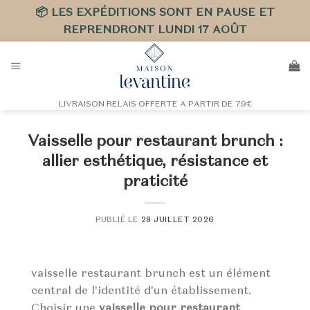
📦 LES EXPÉDITIONS SONT EN PAUSE ET
REPRENDRONT LUNDI 17 AOÛT
Passer
au
contenu
LIVRAISON RELAIS OFFERTE A PARTIR DE 79€
Vaisselle pour restaurant brunch :
allier esthétique, résistance et
praticité
PUBLIÉ LE
28 JUILLET 2026
vaisselle restaurant brunch est un élément
central de l’identité d’un établissement.
Choisir une
vaisselle pour restaurant