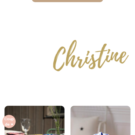
Coup
de ♥︎