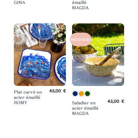
GINA
émaillé
MAGDA
NOUVEAU
45,00
€
Plat carré en
acier émaillé
45,00
€
ROMY
Saladier en
acier émaillé
MAGDA