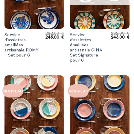
282,00
€
282,00
€
Service
Service
Le
Le
Le
L
245,00
€
245,00
€
d’assiettes
d’assiettes
prix
prix
prix
pr
initial
actuel
initial
ac
émaillées
émaillées
était :
est :
était :
es
artisanale ROMY
artisanale GINA –
282,00 €.
245,00 €.
282,00 €.
24
– Set pour 6
Set Signature
pour 6
NOUVEAU
NOUVEAU