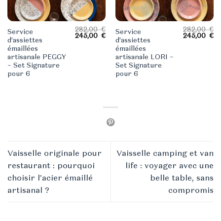
282,00
€
282,00
€
Service
Service
Le
Le
Le
L
245,00
€
245,00
€
d’assiettes
d’assiettes
prix
prix
prix
pr
initial
actuel
initial
ac
émaillées
émaillées
était :
est :
était :
es
artisanale PEGGY
artisanale LORI –
282,00 €.
245,00 €.
282,00 €.
24
– Set Signature
Set Signature
pour 6
pour 6
Vaisselle originale pour
Vaisselle camping et van
restaurant : pourquoi
life : voyager avec une
choisir l’acier émaillé
belle table, sans
artisanal ?
compromis