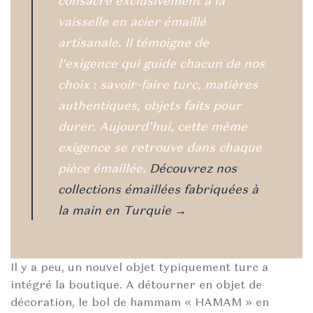
consacre exclusivement à la
vaisselle en acier émaillé
artisanale. II témoigne de
l’exigence qui guide chacun de nos
choix : savoir-faire turc, matières
authentiques, objets faits pour
durer. Aujourd’hui, cette même
exigence se retrouve dans chaque
pièce émaillée.
Découvrez nos
collections émaillées fabriquées à
la main en Turquie →
Il y a peu, un nouvel objet typiquement turc a
intégré la boutique. A détourner en objet de
décoration, le bol de hammam « HAMAM » en