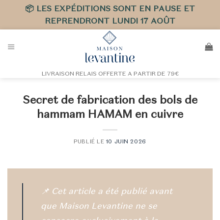
📦 LES EXPÉDITIONS SONT EN PAUSE ET
REPRENDRONT LUNDI 17 AOÛT
Passer
au
contenu
LIVRAISON RELAIS OFFERTE A PARTIR DE 79€
Secret de fabrication des bols de
hammam HAMAM en cuivre
PUBLIÉ LE
10 JUIN 2026
📌
Cet article a été publié avant
que Maison Levantine ne se