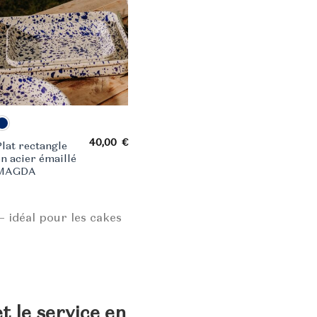
40,00
€
Plat rectangle
en acier émaillé
MAGDA
— idéal pour les cakes
t le service en