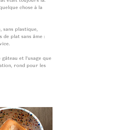
at était toujours là.
uelque chose à la
, sans plastique,
s de plat sans âme :
vice.
 gâteau et l’usage que
ation, rond pour les