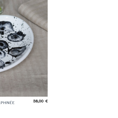
38,00
€
 DAPHNÉE