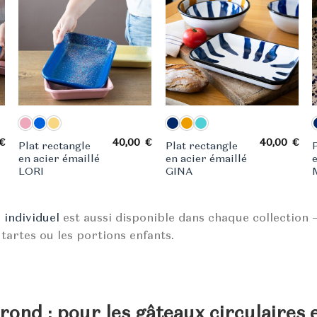
€
40,00
€
40,00
€
Plat rectangle
Plat rectangle
en acier émaillé
en acier émaillé
LORI
GINA
 individuel
est aussi disponible dans chaque collection 
s tartes ou les portions enfants.
rond : pour les gâteaux circulaires e