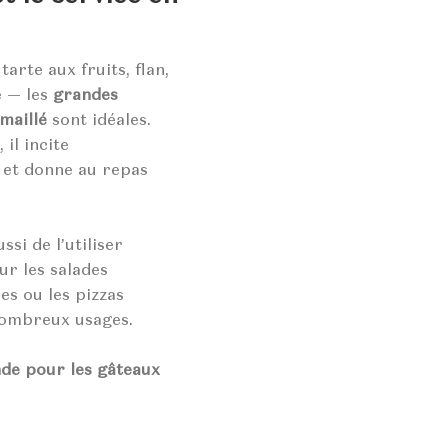
arte aux fruits, flan,
é — les
grandes
émaillé
sont idéales.
 il incite
 et donne au repas
si de l’utiliser
r les salades
es ou les pizzas
nombreux usages.
nde pour les gâteaux