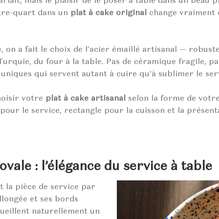
iait, mais le plaisir de le poser à table dans un beau pl
tre-quart dans un
plat à cake original
change vraiment q
on a fait le choix de l’acier émaillé artisanal — robuste
Turquie, du four à la table. Pas de céramique fragile, pa
 uniques qui servent autant à cuire qu’à sublimer le ser
hoisir votre
plat à cake artisanal
selon la forme de votre
 pour le service, rectangle pour la cuisson et la présent
ovale : l’élégance du service à table
t la pièce de service par
llongée et ses bords
ueillent naturellement un