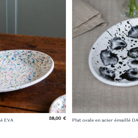
38,00
€
llé EVA
Plat ovale en acier émaillé