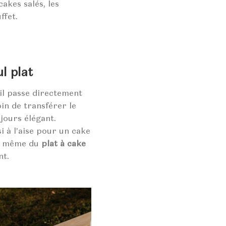
cakes salés, les
ffet.
ul plat
 il passe directement
in de transférer le
jours élégant.
i à l’aise pour un cake
ion même du
plat à cake
nt.