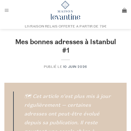
Passer
au
contenu
LIVRAISON RELAIS OFFERTE A PARTIR DE 79€
Mes bonnes adresses à Istanbul
#1
PUBLIÉ LE
10 JUIN 2026
🗺️
Cet article n’est plus mis à jour
régulièrement — certaines
adresses ont peut-être évolué
depuis sa publication. Il reste