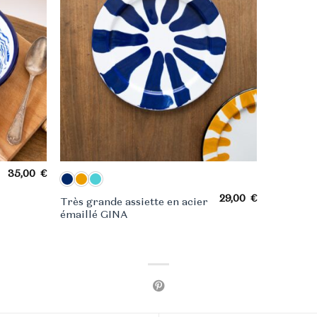
35,00
€
29,00
€
Très grande assiette en acier
émaillé GINA