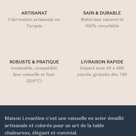
ARTISANAT
SAIN & DURABLE
Fabrication artisanale en
Matériaux naturel et
Turquie
100% recyclable
ROBUSTE & PRATIQUE
LIVRAISON RAPIDE
Incassable, compatible
Départ sous 24 à 48h
lave-vaisselle et four
ouvrés, gratuite dès 79€
(250°C)
Maison Levantine c'est une vaisselle en acier émaillé
artisanale et colorée pour un art de la table
chaleureux, élégant et convivial.