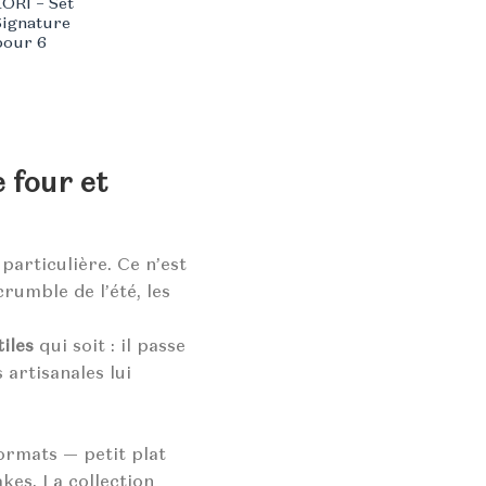
LORI – Set
Signature
pour 6
e four et
particulière. Ce n’est
crumble de l’été, les
iles
qui soit : il passe
 artisanales lui
rmats — petit plat
akes. La collection