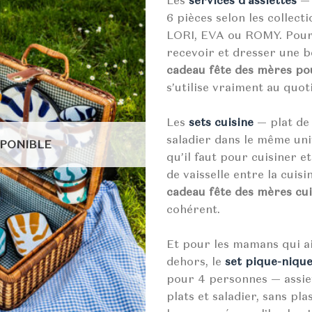
6 pièces selon les collec
LORI, EVA ou ROMY. Pou
recevoir et dresser une be
cadeau fête des mères po
s’utilise vraiment au quot
Les
sets cuisine
— plat de 
saladier dans le même uni
SPONIBLE
qu’il faut pour cuisiner e
de vaisselle entre la cuisi
cadeau fête des mères cui
cohérent.
Et pour les mamans qui a
dehors, le
set pique-niqu
pour 4 personnes — assiett
plats et saladier, sans pla