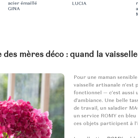
était :
est 
acier émaillé
LUCIA
64,00 €.
54,
GINA
 des mères déco : quand la vaisselle
Pour une maman sensible à
vaisselle artisanale n’est 
fonctionnel — c’est aussi
d’ambiance. Une belle tas
de travail, un saladier M
un service ROMY en bleu 
ces objets participent à l’