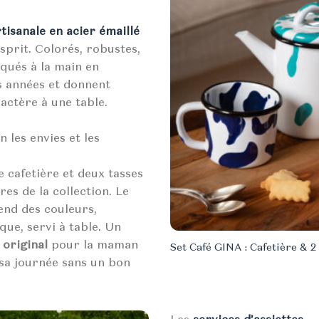
rtisanale en acier émaillé
sprit. Colorés, robustes,
iqués à la main en
s années et donnent
ctère à une table.
 les envies et les
 cafetière et deux tasses
res de la collection. Le
end des couleurs,
que, servi à table. Un
 original
pour la maman
Set Café GINA : Cafetière & 2
sa journée sans un bon
Les
services d’assiettes
— 