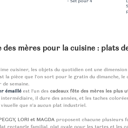
– Set pour 4
 des mères pour la cuisine : plats d
e cuisiner, les objets du quotidien ont une dimension 
st la pièce que l’on sort pour le gratin du dimanche, le 
r de semaine.
er émaillé
est l’un des
cadeaux fête des mères les plus ut
 intermédiaire, il dure des années, et les taches colorées
isuelle que n’a aucun plat industriel.
 PEGGY, LORI et MAGDA
proposent chacune plusieurs fo
lat rectangle familial, plat ovale pour les tartes et les c