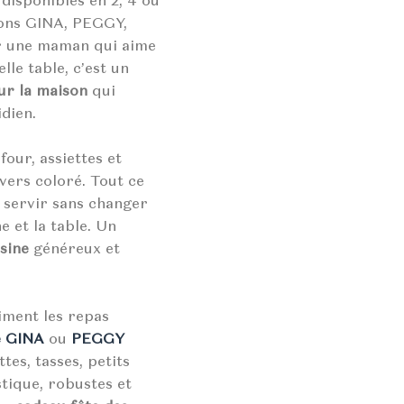
tions GINA, PEGGY,
r une maman qui aime
lle table, c’est un
ur la maison
qui
idien.
four, assiettes et
vers coloré. Tout ce
t servir sans changer
ne et la table. Un
sine
généreux et
iment les repas
e GINA
ou
PEGGY
es, tasses, petits
stique, robustes et