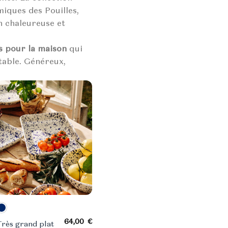
miques des Pouilles,
n chaleureuse et
s pour la maison
qui
table. Généreux,
x
64,00
€
Très grand plat
uel