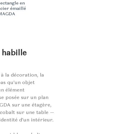
:
rectangle en
40 €.
acier émaillé
MAGDA
 habille
 la décoration, la
pas qu’un objet
 un élément
se posée sur un plan
AGDA sur une étagère,
cobalt sur une table —
identité d’un intérieur.