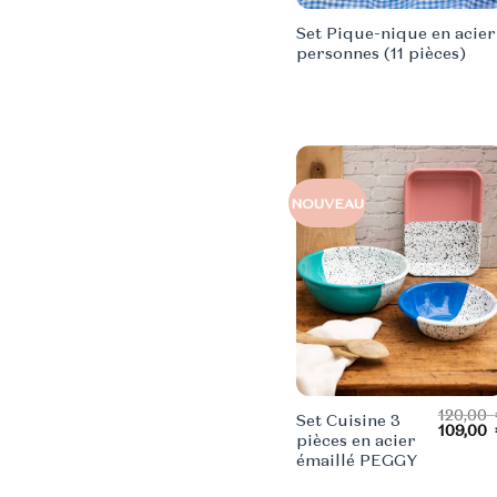
Set Pique-nique en acier
personnes (11 pièces)
NOUVEAU
120,00
Set Cuisine 3
Le
109,00
pièces en acier
prix
émaillé PEGGY
initial
était :
120,00 