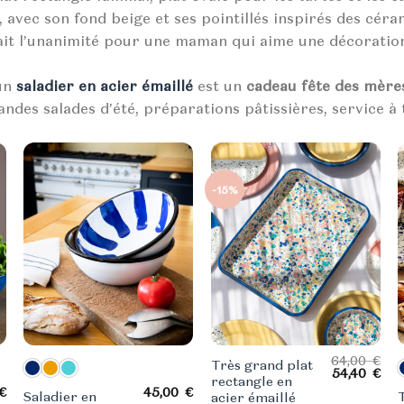
, avec son fond beige et ses pointillés inspirés des céra
 fait l’unanimité pour une maman qui aime une décoratio
 un
saladier en acier émaillé
est un
cadeau fête des mère
ndes salades d’été, préparations pâtissières, service à 
-15%
64,00
€
Très grand plat
Le
Le
54,40
€
rectangle en
prix
pri
€
45,00
€
Saladier en
acier émaillé
initial
act