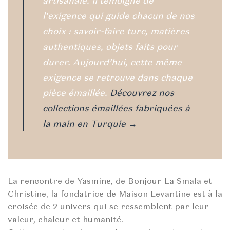
artisanale. II témoigne de
l’exigence qui guide chacun de nos
choix : savoir-faire turc, matières
authentiques, objets faits pour
durer. Aujourd’hui, cette même
exigence se retrouve dans chaque
pièce émaillée.
Découvrez nos
collections émaillées fabriquées à
la main en Turquie →
La rencontre de Yasmine, de Bonjour La Smala et
Christine, la fondatrice de Maison Levantine est à la
croisée de 2 univers qui se ressemblent par leur
valeur, chaleur et humanité.