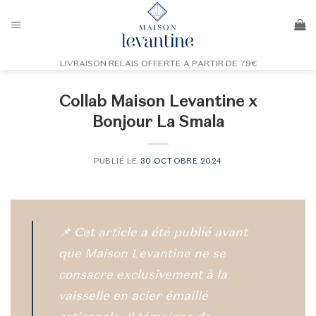
Passer
au
contenu
LIVRAISON RELAIS OFFERTE A PARTIR DE 79€
Collab Maison Levantine x
Bonjour La Smala
PUBLIÉ LE
30 OCTOBRE 2024
📌
Cet article a été publié avant
que Maison Levantine ne se
consacre exclusivement à la
vaisselle en acier émaillé