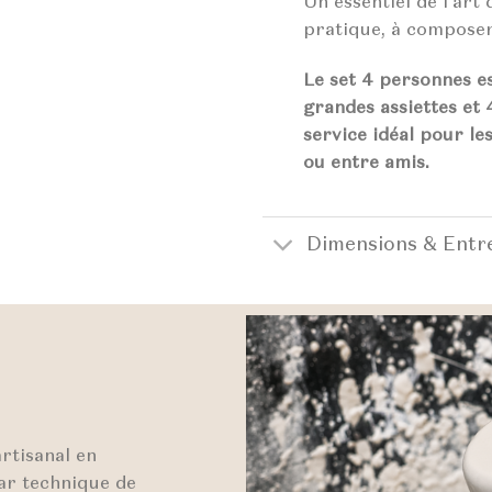
Un essentiel de l’art 
pratique, à composer 
Le set 4 personnes e
grandes assiettes et 4
service idéal pour le
ou entre amis.
Dimensions & Entr
artisanal en
par technique de