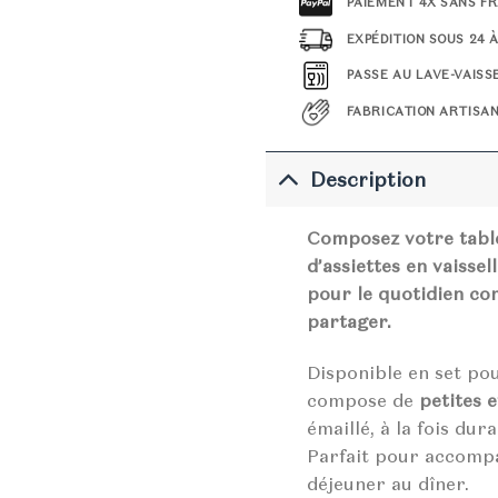
PAIEMENT 4X SANS FR
EXPÉDITION SOUS 24 
PASSE AU LAVE-VAISS
FABRICATION ARTISA
Description
Composez votre table
d’assiettes en vaissel
pour le quotidien c
partager.
Disponible en set pou
compose de
petites 
émaillé, à la fois dur
Parfait pour accompa
déjeuner au dîner.