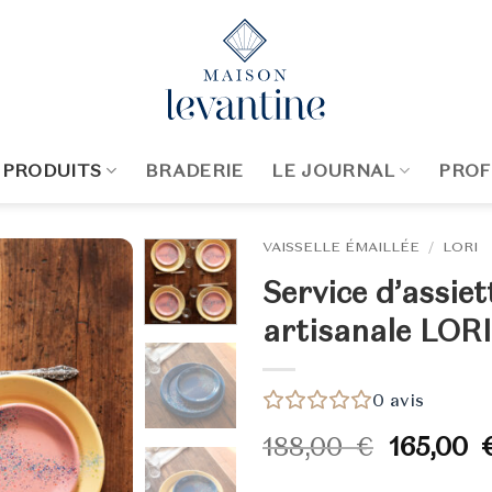
 PRODUITS
BRADERIE
LE JOURNAL
PROF
VAISSELLE ÉMAILLÉE
/
LORI
Service d’assiet
artisanale LORI
0
avis
Le
188,00
€
165,00
prix