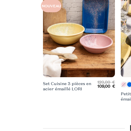
NOUVEAU
120,00
€
Set Cuisine 3 pièces en
Le
Le
109,00
€
acier émaillé LORI
prix
prix
Petit
initial
actuel
était :
est :
émai
120,00 €.
109,00 