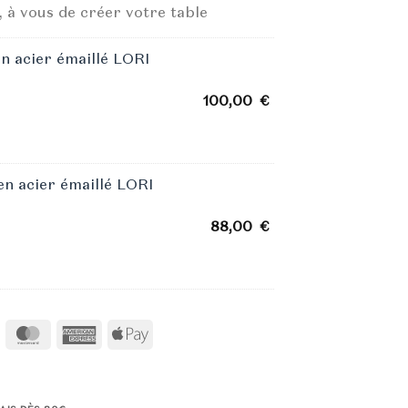
actuel
 à vous de créer votre table
est :
€.
165,00 €.
en acier émaillé LORI
100,00
€
 en acier émaillé LORI
88,00
€
Visa
MasterCard
American
Apple
Express
Pay