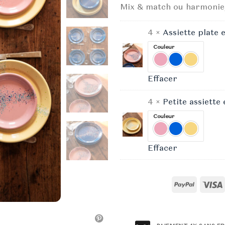
initial
Mix & match ou harmonie,
était :
188,00 
4 ×
Assiette plate 
Couleur
Effacer
4 ×
Petite assiette
Couleur
Effacer
PayPal