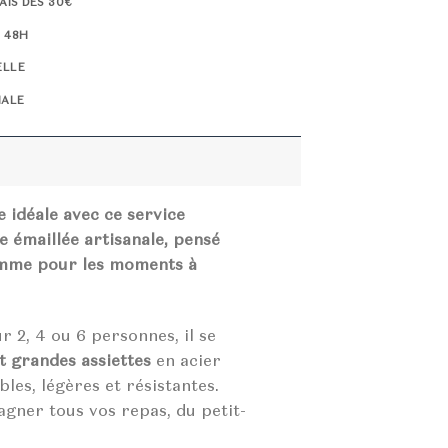
AIS DÈS 30€
À 48H
ELLE
NALE
 idéale avec ce service
le émaillée artisanale, pensé
omme pour les moments à
r 2, 4 ou 6 personnes, il se
et grandes assiettes
en acier
ables, légères et résistantes.
gner tous vos repas, du petit-