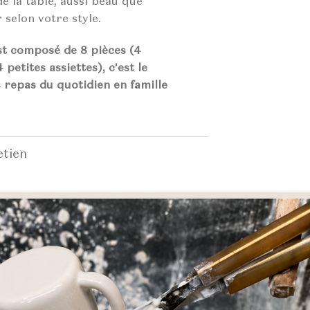
de la table, aussi beau que
selon votre style.
st composé de 8 pièces (4
 petites assiettes), c’est le
s repas du quotidien en famille
etien