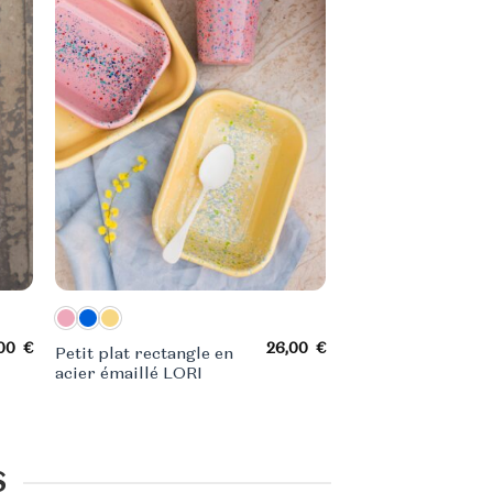
,00
€
26,00
€
Petit plat rectangle en
acier émaillé LORI
S