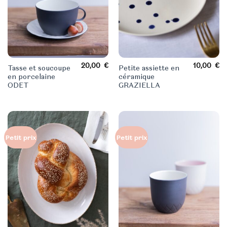
20,00
€
10,00
€
Tasse et soucoupe
Petite assiette en
en porcelaine
céramique
ODET
GRAZIELLA
Petit prix
Petit prix