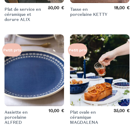
50,00
€
18,00
€
Plat de service en
Tasse en
céramique et
porcelaine KETTY
dorure ALIX
Petit prix
Petit prix
10,00
€
35,00
€
Assiette en
Plat ovale en
porcelaine
céramique
ALFRED
MAGDALENA