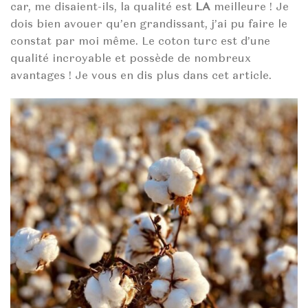
car, me disaient-ils, la qualité est
LA
meilleure ! Je
dois bien avouer qu’en grandissant, j’ai pu faire le
constat par moi même. Le coton turc est d’une
qualité incroyable et possède de nombreux
avantages ! Je vous en dis plus dans cet article.