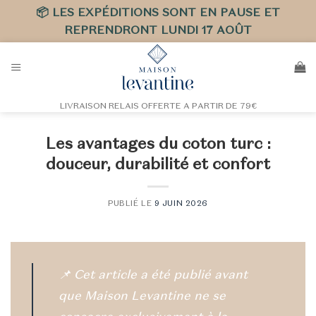
📦 LES EXPÉDITIONS SONT EN PAUSE ET
REPRENDRONT LUNDI 17 AOÛT
Passer
au
contenu
LIVRAISON RELAIS OFFERTE A PARTIR DE 79€
Les avantages du coton turc :
douceur, durabilité et confort
PUBLIÉ LE
9 JUIN 2026
📌
Cet article a été publié avant
que Maison Levantine ne se