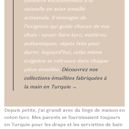
consacre exclusivement à la
vaisselle en acier émaillé
artisanale. II témoigne de
l’exigence qui guide chacun de nos
choix : savoir-faire turc, matières
authentiques, objets faits pour
durer. Aujourd’hui, cette même
exigence se retrouve dans chaque
pièce émaillée.
Découvrez nos
collections émaillées fabriquées à
la main en Turquie →
Depuis petite, j’ai grandi avec du linge de maison en
coton turc. Mes parents se fournissaient toujours
en Turquie pour les draps et les serviettes de bain